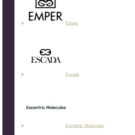
Emper
Escada
Escentric Molecules