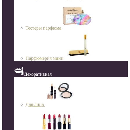
Тестеры парфюма
Парфюмерия мини
Декоративная
Для лица