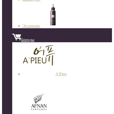
Эссенции
Бренды
A'Pieu