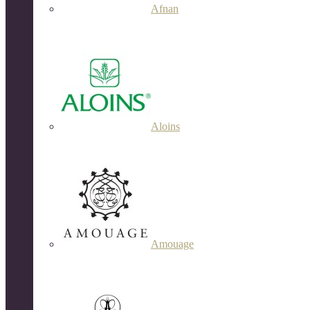
Afnan
Aloins
Amouage