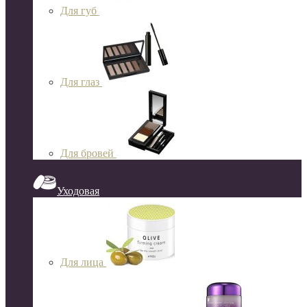
Для губ
Для глаз
Для бровей
Уходовая
Для лица