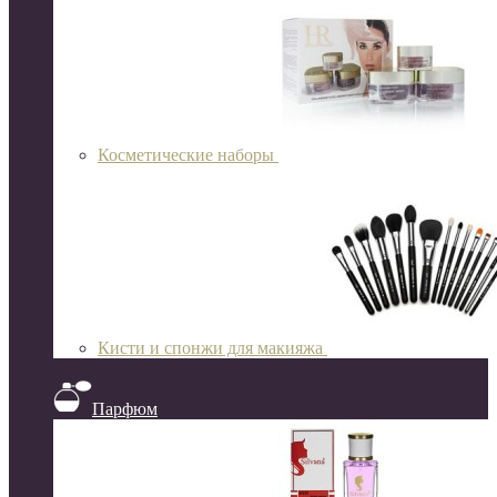
Косметические наборы
Кисти и спонжи для макияжа
Парфюм