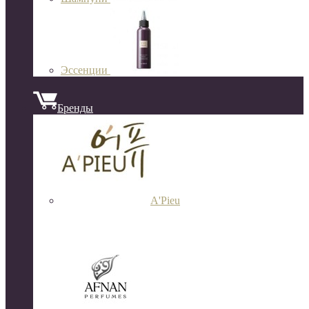
Эссенции
Бренды
A'Pieu