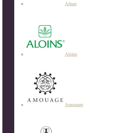
Afnan
Aloins
Amouage