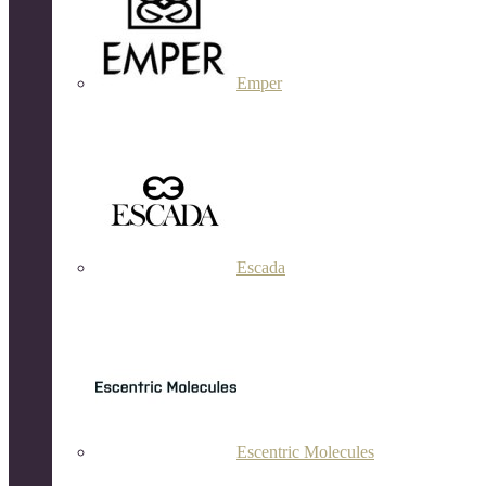
Emper
Escada
Escentric Molecules