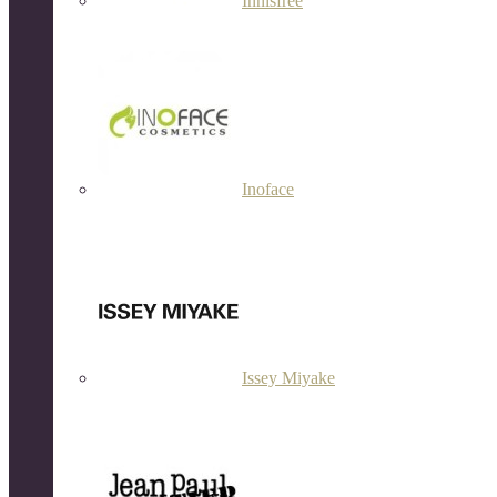
Innisfree
Inoface
Issey Miyake