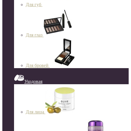
Для губ
Для глаз
Для бровей
Уходовая
Для лица