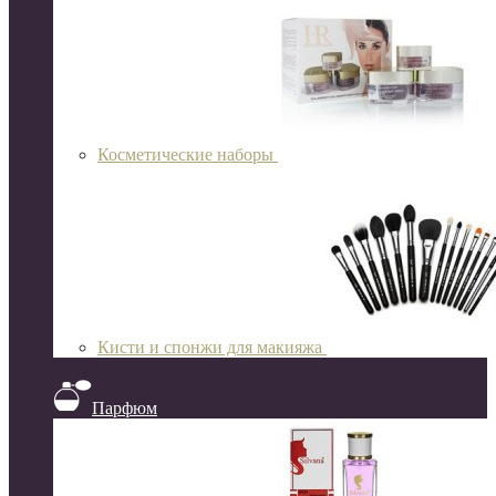
Косметические наборы
Кисти и спонжи для макияжа
Парфюм