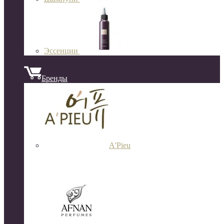
Эссенции
Бренды
A'Pieu