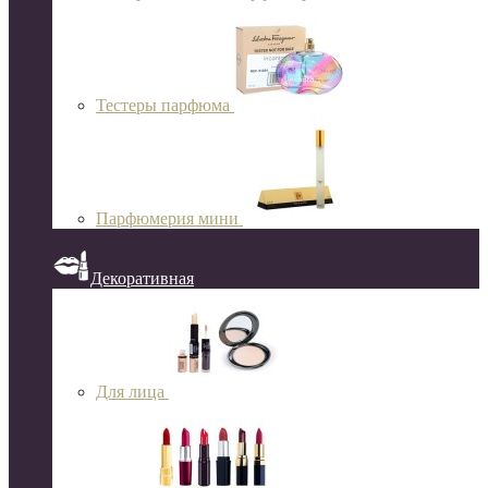
Тестеры парфюма
Парфюмерия мини
Декоративная
Для лица