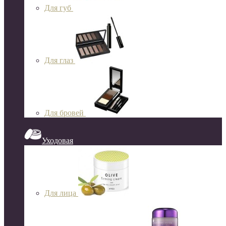
Для губ
Для глаз
Для бровей
Уходовая
Для лица