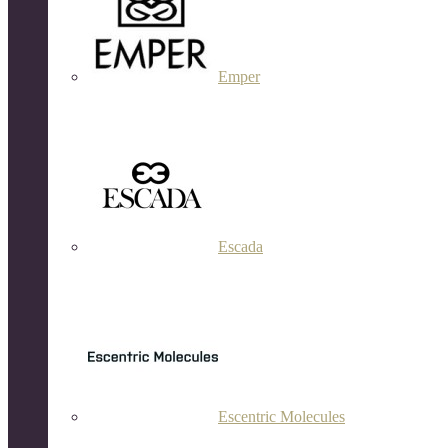
Emper
Escada
Escentric Molecules