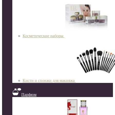
Косметические наборы
Кисти и спонжи для макияжа
Парфюм