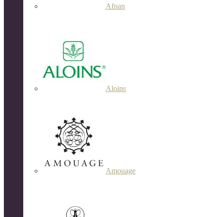
Afnan
Aloins
Amouage