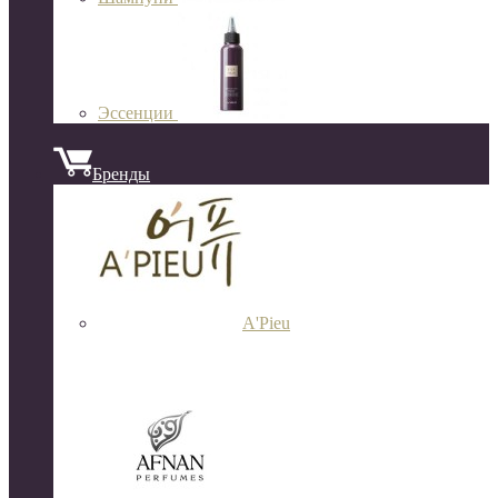
Эссенции
Бренды
A'Pieu