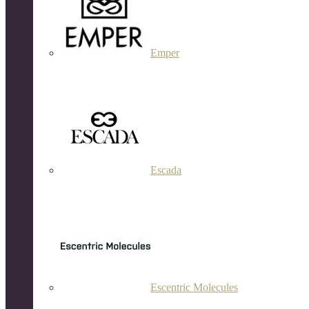
Emper
Escada
Escentric Molecules