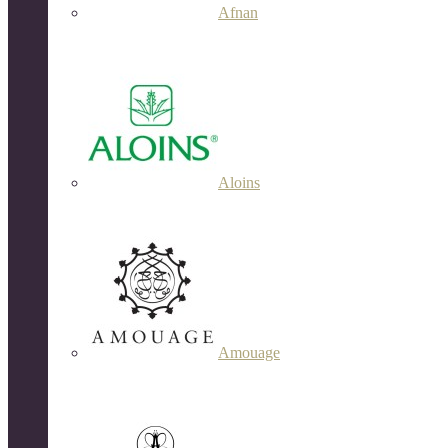
Afnan
Aloins
Amouage