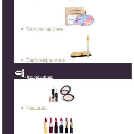
Тестеры парфюма
Парфюмерия мини
Декоративная
Для лица