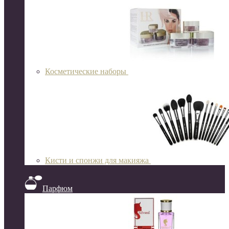
Косметические наборы
Кисти и спонжи для макияжа
Парфюм