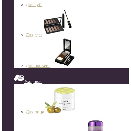
Для губ
Для глаз
Для бровей
Уходовая
Для лица