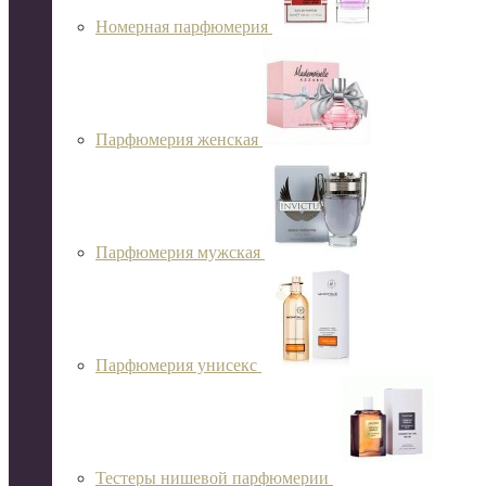
Номерная парфюмерия
Парфюмерия женская
Парфюмерия мужская
Парфюмерия унисекс
Тестеры нишевой парфюмерии