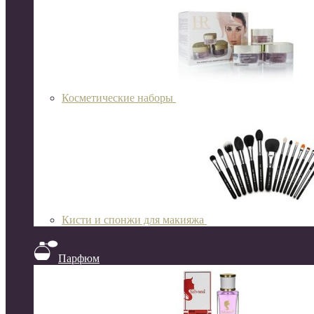
Косметические наборы
Кисти и спонжи для макияжа
Парфюм