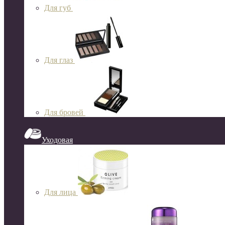
Для губ
Для глаз
Для бровей
Уходовая
Для лица