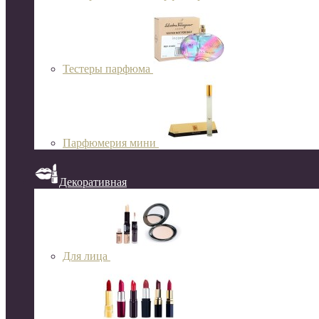
Тестеры парфюма
Парфюмерия мини
Декоративная
Для лица