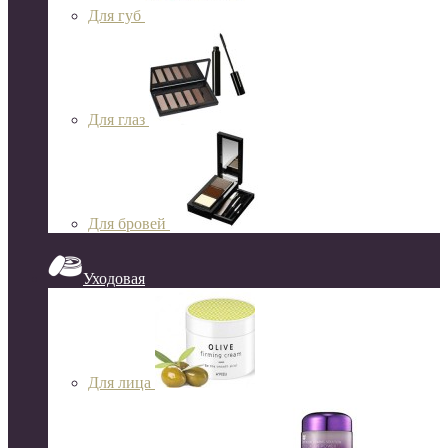
Для губ
Для глаз
Для бровей
Уходовая
Для лица