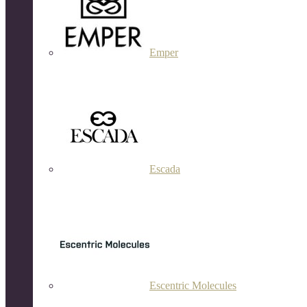
Emper
Escada
Escentric Molecules