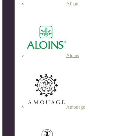
Afnan
Aloins
Amouage