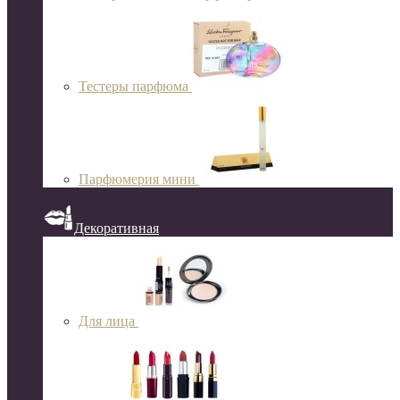
Тестеры парфюма
Парфюмерия мини
Декоративная
Для лица