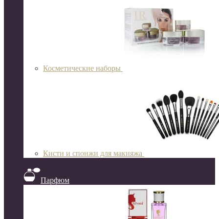
Косметические наборы
Кисти и спонжи для макияжа
Парфюм