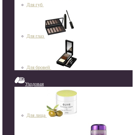
Для губ
Для глаз
Для бровей
Уходовая
Для лица