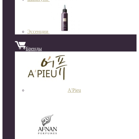
Эссенции
Бренды
A'Pieu