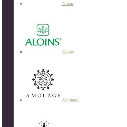
Afnan
Aloins
Amouage