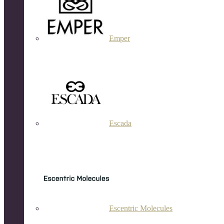
Emper
Escada
Escentric Molecules