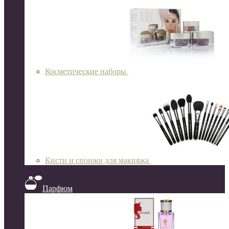
Косметические наборы
Кисти и спонжи для макияжа
Парфюм