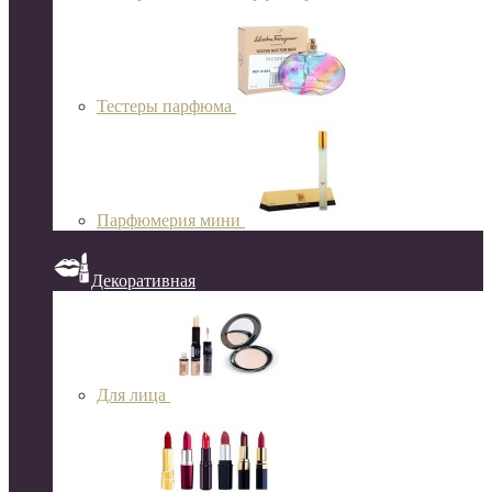
Тестеры парфюма
Парфюмерия мини
Декоративная
Для лица