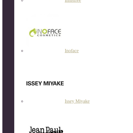
Innisfree
Inoface
Issey Miyake