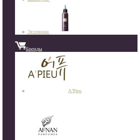
Эссенции
Бренды
A'Pieu