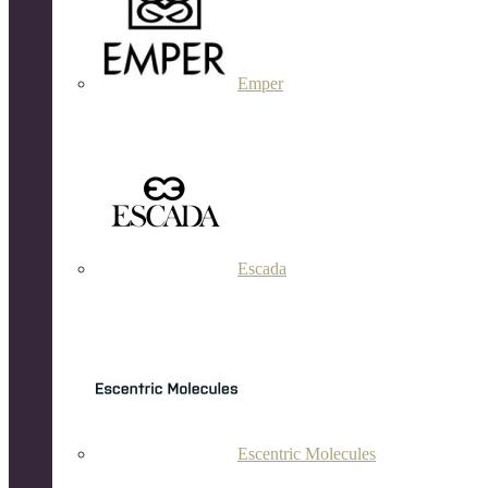
Emper
Escada
Escentric Molecules