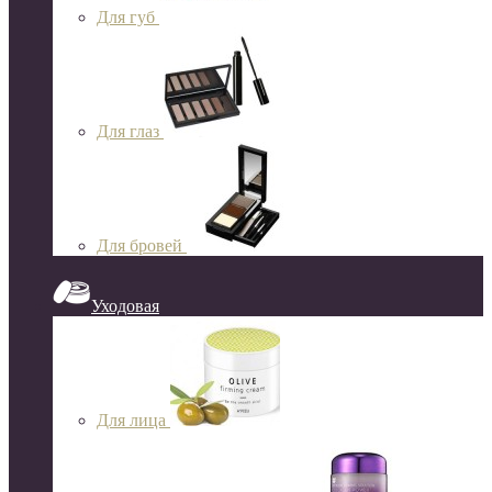
Для губ
Для глаз
Для бровей
Уходовая
Для лица