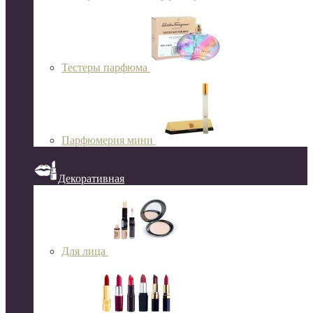
Тестеры парфюма
Парфюмерия мини
Декоративная
Для лица