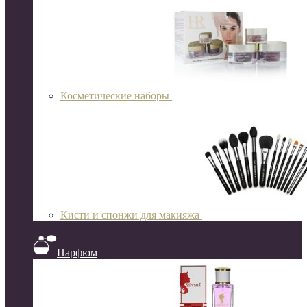
Косметические наборы
Кисти и спонжи для макияжа
Парфюм