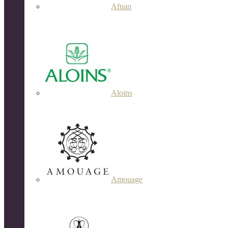
Afnan
Aloins
Amouage