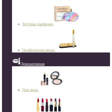
Тестеры парфюма
Парфюмерия мини
Декоративная
Для лица