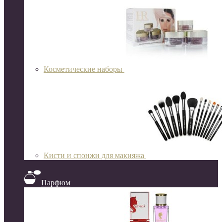
Косметические наборы
Кисти и спонжи для макияжа
Парфюм