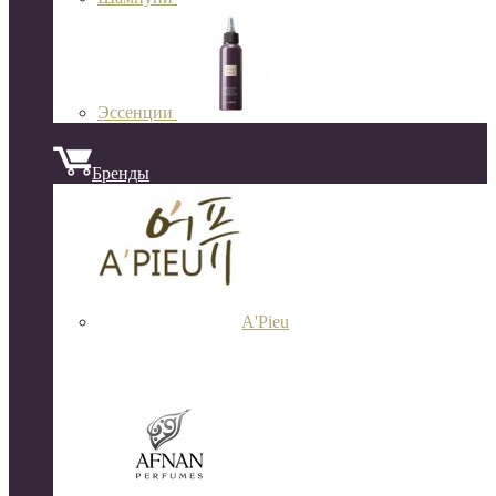
Эссенции
Бренды
A'Pieu