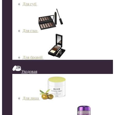
Для губ
Для глаз
Для бровей
Уходовая
Для лица