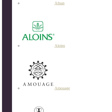
Afnan
Aloins
Amouage