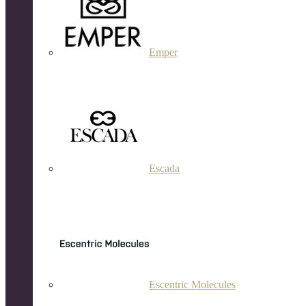
Emper
Escada
Escentric Molecules