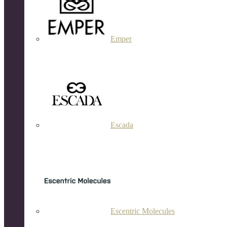
Emper
Escada
Escentric Molecules