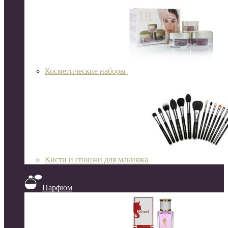
Косметические наборы
Кисти и спонжи для макияжа
Парфюм