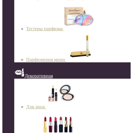
Тестеры парфюма
Парфюмерия мини
Декоративная
Для лица