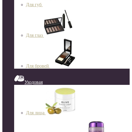
Для губ
Для глаз
Для бровей
Уходовая
Для лица