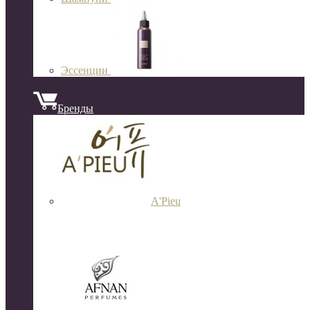
Эссенции
Бренды
A'Pieu