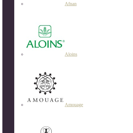
Afnan
Aloins
Amouage