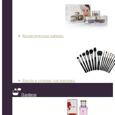
Косметические наборы
Кисти и спонжи для макияжа
Парфюм