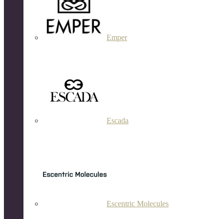
Emper
Escada
Escentric Molecules