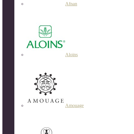
Afnan
Aloins
Amouage