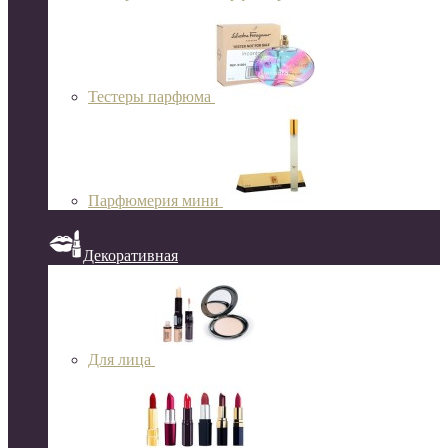
Тестеры парфюма
Парфюмерия мини
Декоративная
Для лица