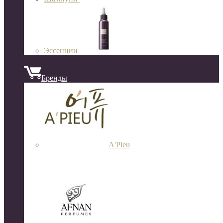
Эссенции
Бренды
A'Pieu