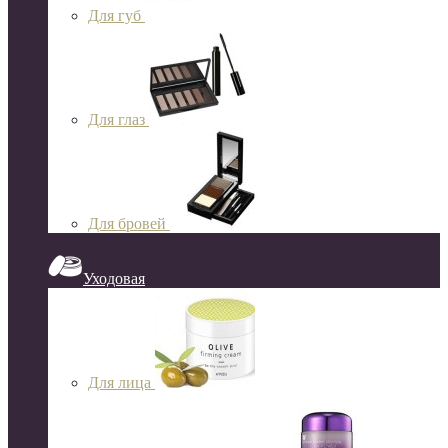
Для губ
Для глаз
Для бровей
Уходовая
Для лица