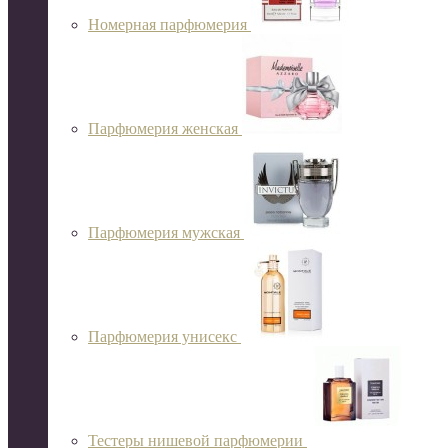
Номерная парфюмерия
Парфюмерия женская
Парфюмерия мужская
Парфюмерия унисекс
Тестеры нишевой парфюмерии