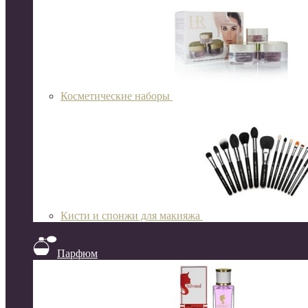
Косметические наборы
Кисти и спонжи для макияжа
Парфюм