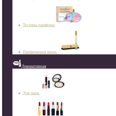
Тестеры парфюма
Парфюмерия мини
Декоративная
Для лица