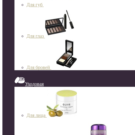
Для губ
Для глаз
Для бровей
Уходовая
Для лица