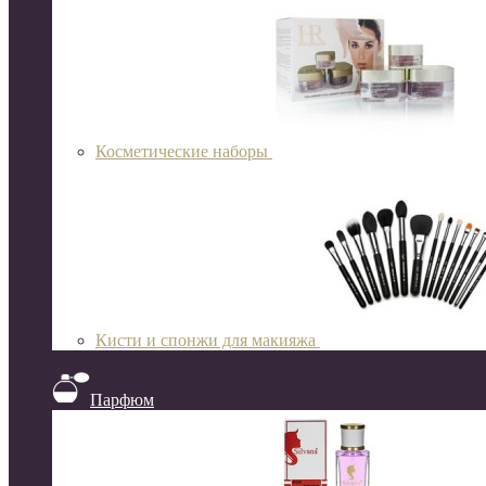
Косметические наборы
Кисти и спонжи для макияжа
Парфюм