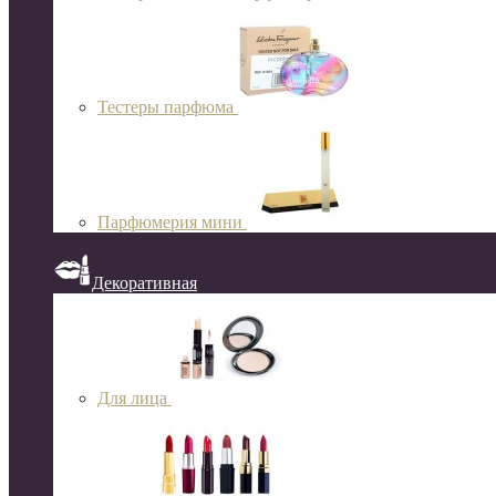
Тестеры парфюма
Парфюмерия мини
Декоративная
Для лица