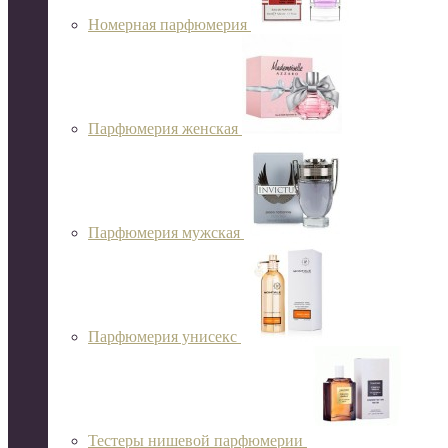
Номерная парфюмерия
Парфюмерия женская
Парфюмерия мужская
Парфюмерия унисекс
Тестеры нишевой парфюмерии