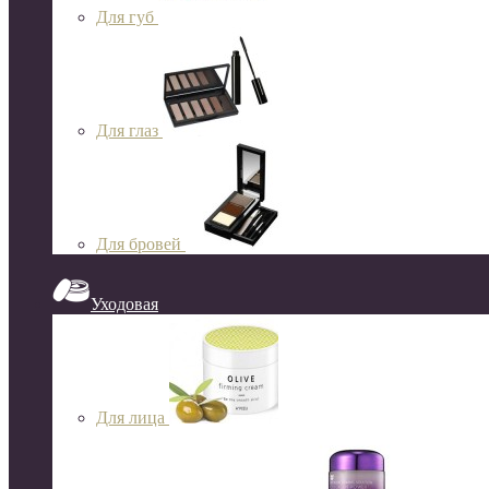
Для губ
Для глаз
Для бровей
Уходовая
Для лица