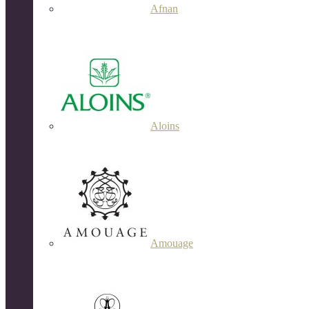
Afnan
Aloins
Amouage