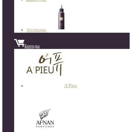
Эссенции
Бренды
A'Pieu