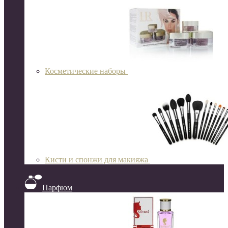
Косметические наборы
Кисти и спонжи для макияжа
Парфюм