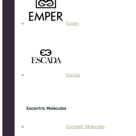
Emper
Escada
Escentric Molecules