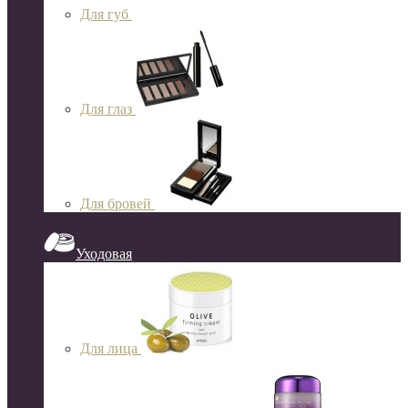
Для губ
Для глаз
Для бровей
Уходовая
Для лица