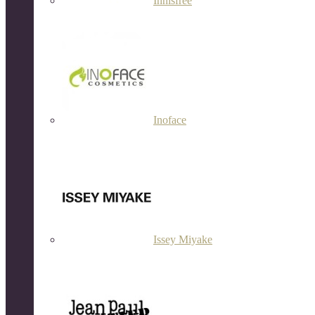
Innisfree
Inoface
Issey Miyake