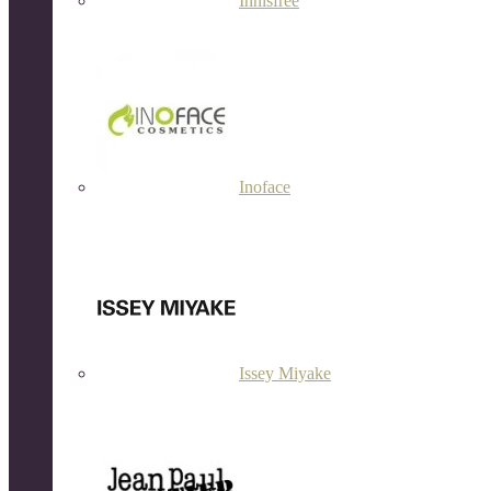
Innisfree
Inoface
Issey Miyake