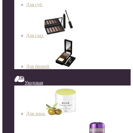
Для губ
Для глаз
Для бровей
Уходовая
Для лица