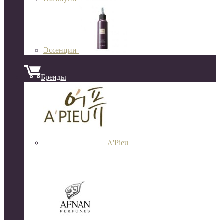
Эссенции
Бренды
A'Pieu