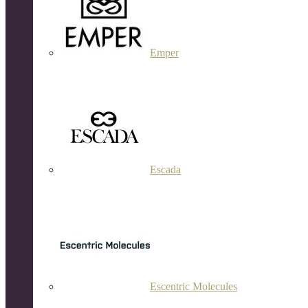
Emper
Escada
Escentric Molecules