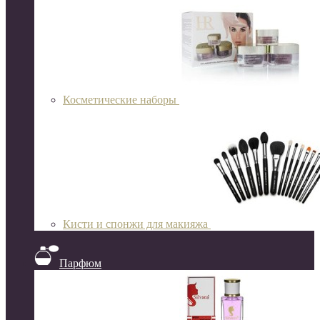
Косметические наборы
Кисти и спонжи для макияжа
Парфюм