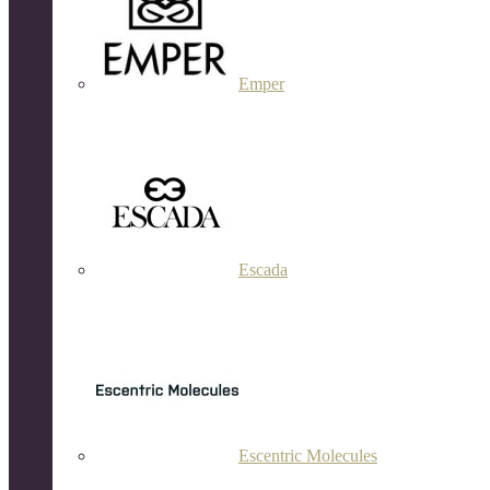
Emper
Escada
Escentric Molecules