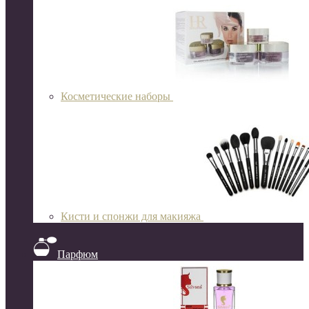
Косметические наборы
Кисти и спонжи для макияжа
Парфюм