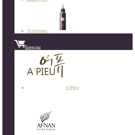
Эссенции
Бренды
A'Pieu