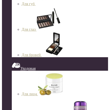
Для губ
Для глаз
Для бровей
Уходовая
Для лица