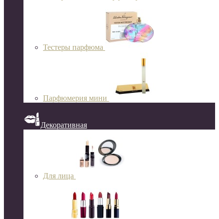
Тестеры парфюма
Парфюмерия мини
Декоративная
Для лица