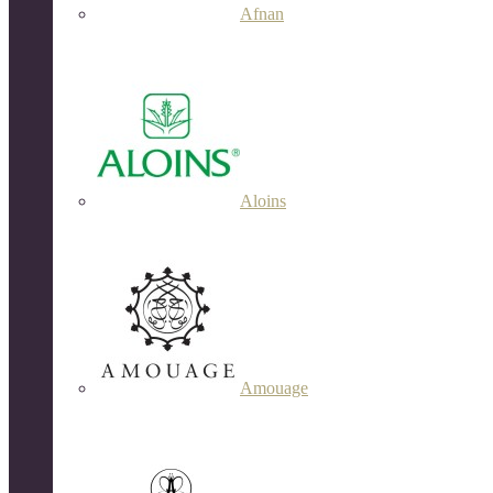
Afnan
Aloins
Amouage