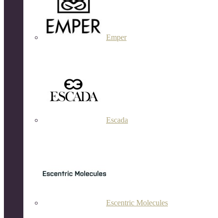
Emper
Escada
Escentric Molecules