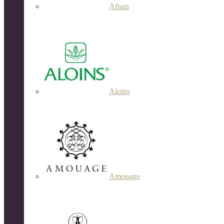
Afnan
Aloins
Amouage