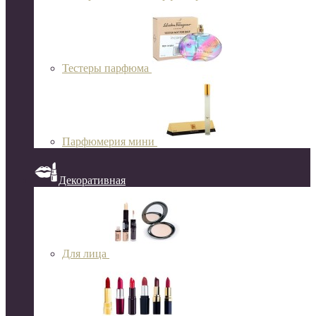
Тестеры парфюма
Парфюмерия мини
Декоративная
Для лица