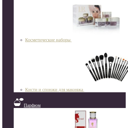
Косметические наборы
Кисти и спонжи для макияжа
Парфюм