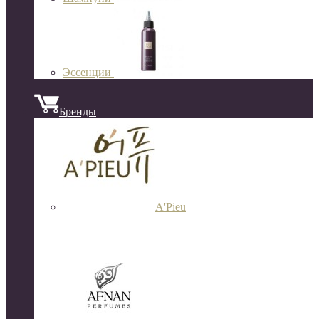
Эссенции
Бренды
A'Pieu