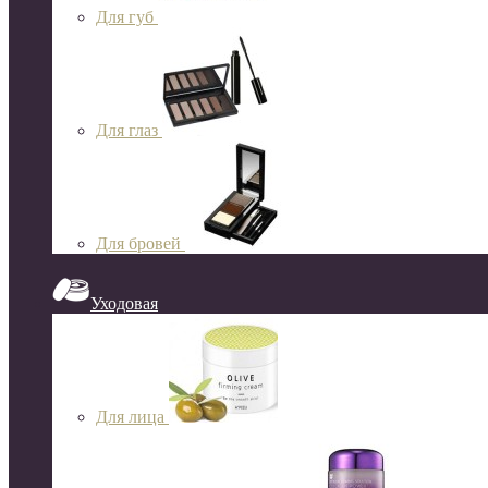
Для губ
Для глаз
Для бровей
Уходовая
Для лица