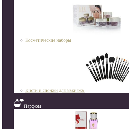
Косметические наборы
Кисти и спонжи для макияжа
Парфюм