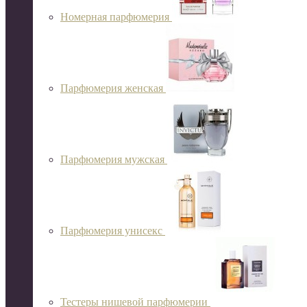
Номерная парфюмерия
Парфюмерия женская
Парфюмерия мужская
Парфюмерия унисекс
Тестеры нишевой парфюмерии