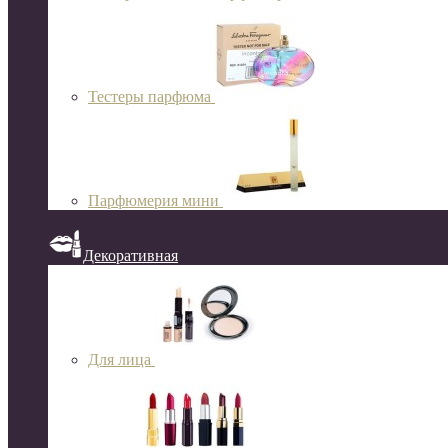
Тестеры парфюма
Парфюмерия мини
Декоративная
Для лица