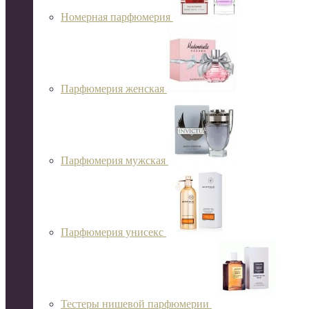
Номерная парфюмерия
Парфюмерия женская
Парфюмерия мужская
Парфюмерия унисекс
Тестеры нишевой парфюмерии