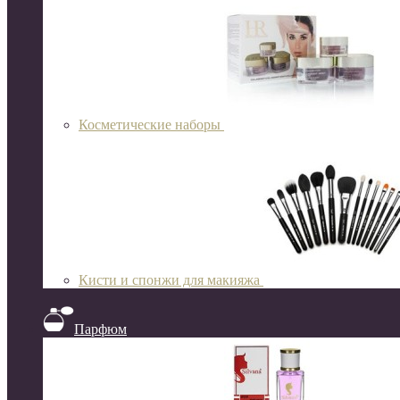
Косметические наборы
Кисти и спонжи для макияжа
Парфюм