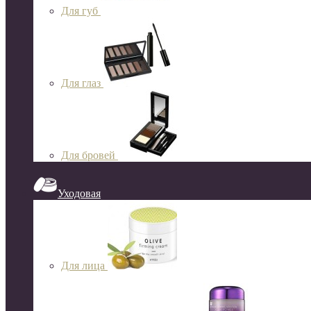
Для губ
Для глаз
Для бровей
Уходовая
Для лица