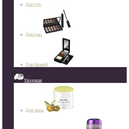
Для губ
Для глаз
Для бровей
Уходовая
Для лица