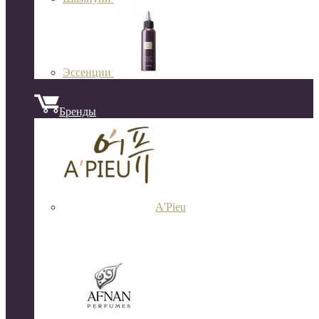
Эссенции
Бренды
A'Pieu