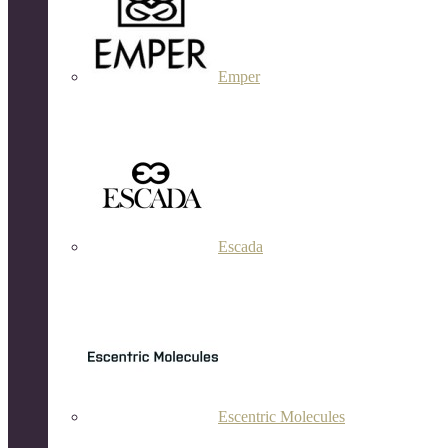
Emper
Escada
Escentric Molecules