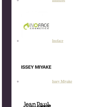
Innisfree
Inoface
Issey Miyake