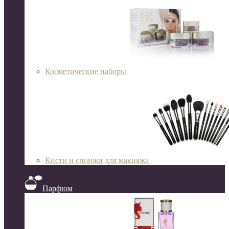
Косметические наборы
Кисти и спонжи для макияжа
Парфюм