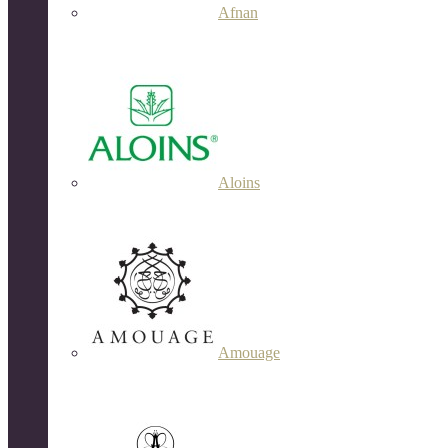
Afnan
Aloins
Amouage