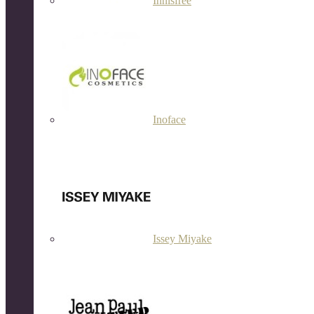
Innisfree
Inoface
Issey Miyake