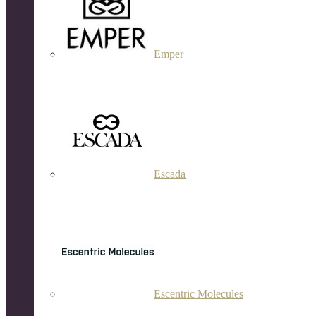
Emper
Escada
Escentric Molecules