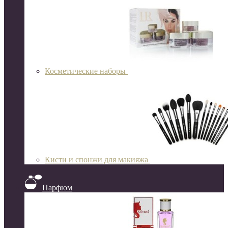
Косметические наборы
Кисти и спонжи для макияжа
Парфюм