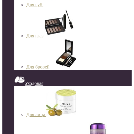
Для губ
Для глаз
Для бровей
Уходовая
Для лица