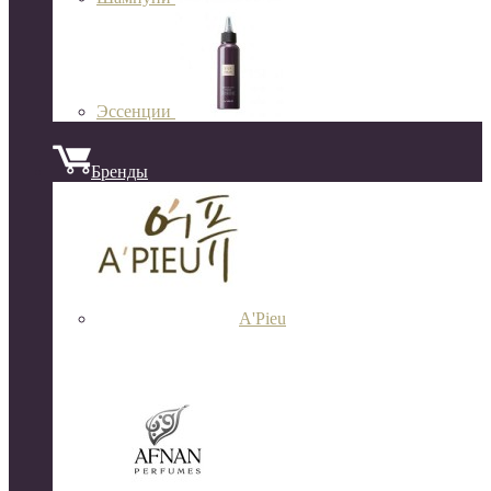
Эссенции
Бренды
A'Pieu