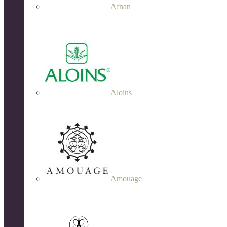
Afnan
Aloins
Amouage