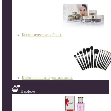
Косметические наборы
Кисти и спонжи для макияжа
Парфюм