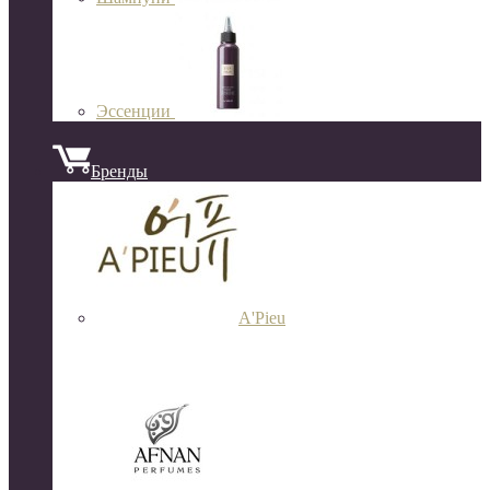
Эссенции
Бренды
A'Pieu