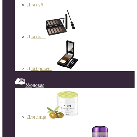
Для губ
Для глаз
Для бровей
Уходовая
Для лица