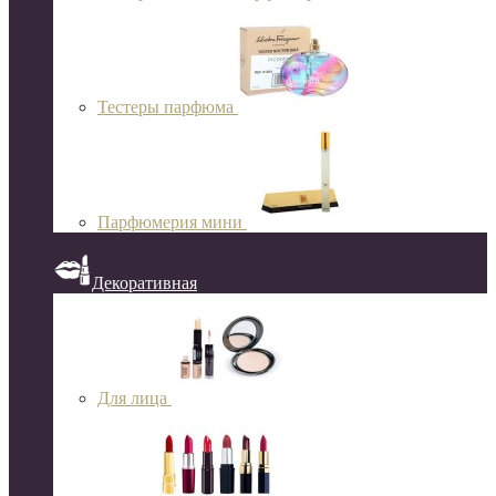
Тестеры парфюма
Парфюмерия мини
Декоративная
Для лица