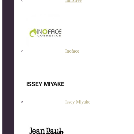
Innisfree
Inoface
Issey Miyake