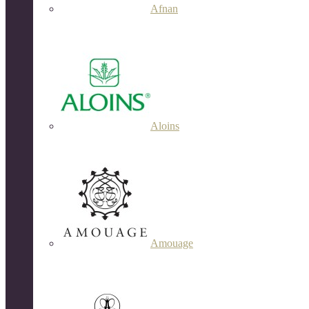
Afnan
Aloins
Amouage