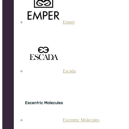
Emper
Escada
Escentric Molecules