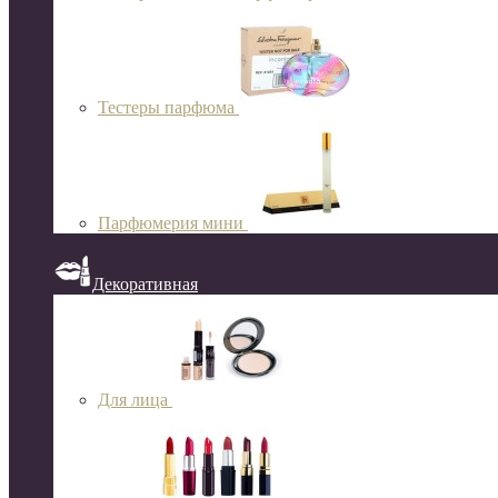
Тестеры парфюма
Парфюмерия мини
Декоративная
Для лица