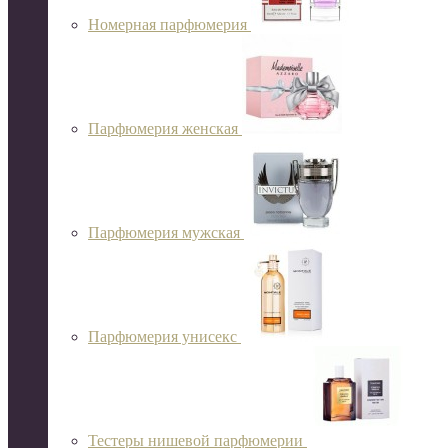
Номерная парфюмерия
Парфюмерия женская
Парфюмерия мужская
Парфюмерия унисекс
Тестеры нишевой парфюмерии