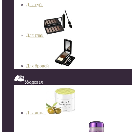
Для губ
Для глаз
Для бровей
Уходовая
Для лица