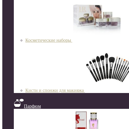
Косметические наборы
Кисти и спонжи для макияжа
Парфюм