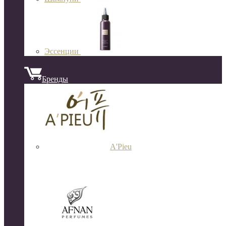
Эссенции
Бренды
A'Pieu