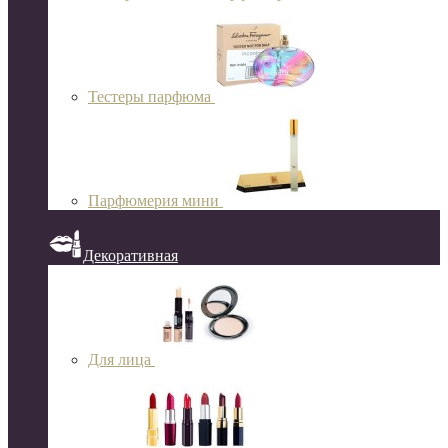
Тестеры парфюма
Парфюмерия мини
Декоративная
Для лица