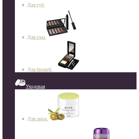
Для губ
Для глаз
Для бровей
Уходовая
Для лица