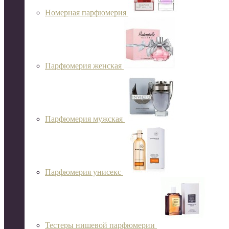
Номерная парфюмерия
Парфюмерия женская
Парфюмерия мужская
Парфюмерия унисекс
Тестеры нишевой парфюмерии