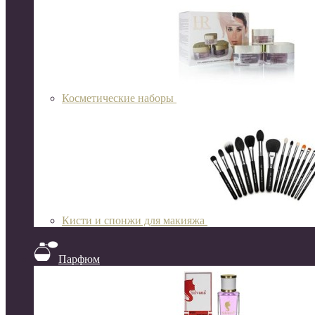
Косметические наборы
Кисти и спонжи для макияжа
Парфюм