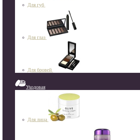
Для губ
Для глаз
Для бровей
Уходовая
Для лица