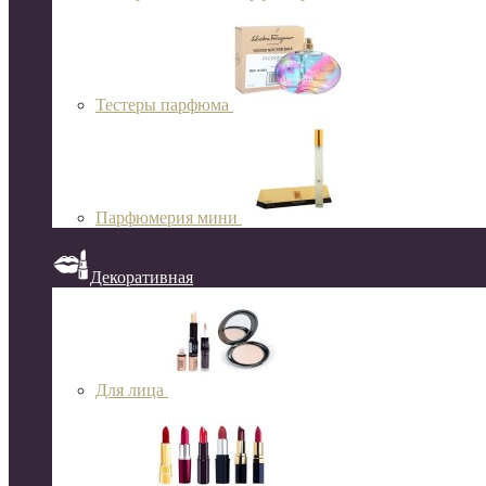
Тестеры парфюма
Парфюмерия мини
Декоративная
Для лица