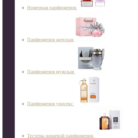
Номерная парфюмерия
Парфюмерия женская
Парфюмерия мужская
Парфюмерия унисекс
Тестеры нишевой парфюмерии