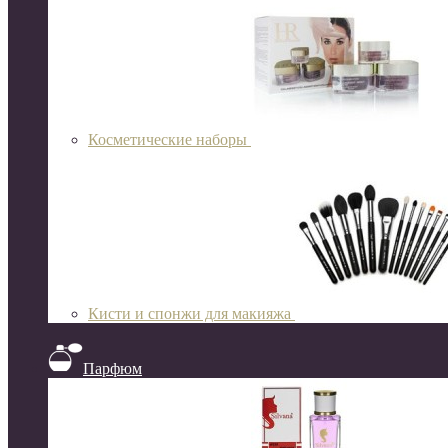
Косметические наборы
Кисти и спонжи для макияжа
Парфюм