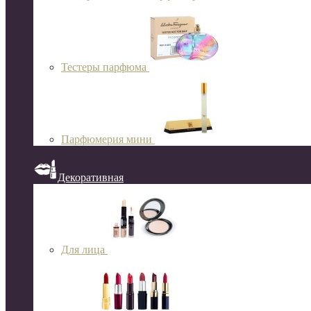
Тестеры парфюма
Парфюмерия мини
Декоративная
Для лица