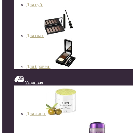
Для губ
Для глаз
Для бровей
Уходовая
Для лица