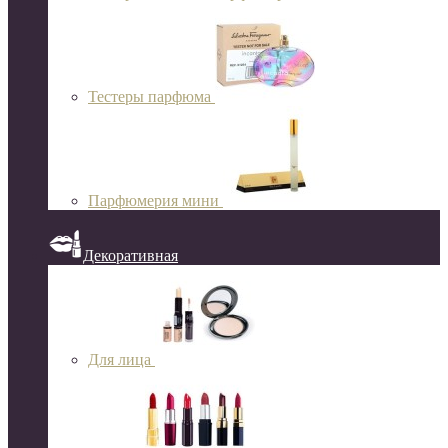
Тестеры парфюма
Парфюмерия мини
Декоративная
Для лица