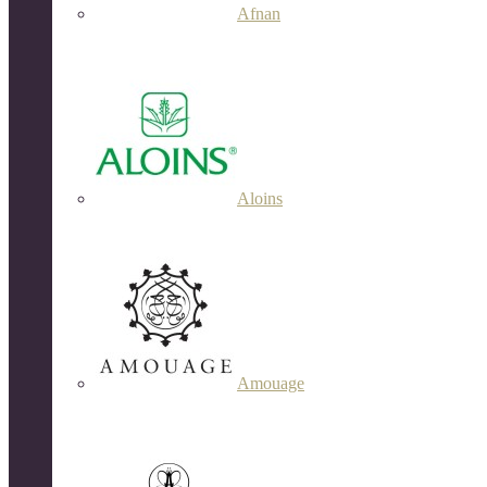
Afnan
Aloins
Amouage