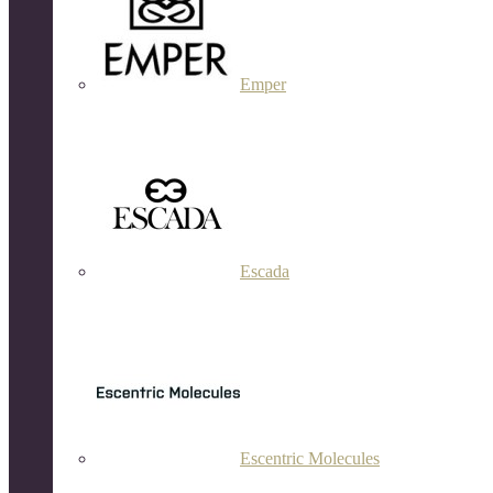
Emper
Escada
Escentric Molecules