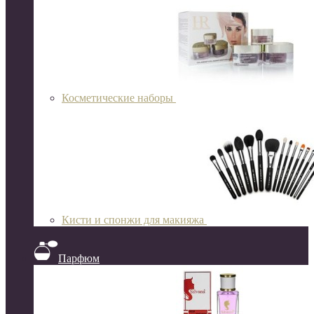
Косметические наборы
Кисти и спонжи для макияжа
Парфюм