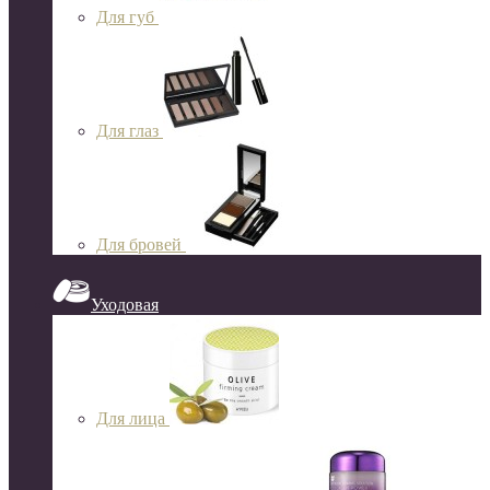
Для губ
Для глаз
Для бровей
Уходовая
Для лица