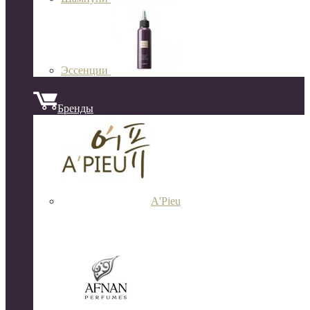
Эссенции
Бренды
A'Pieu