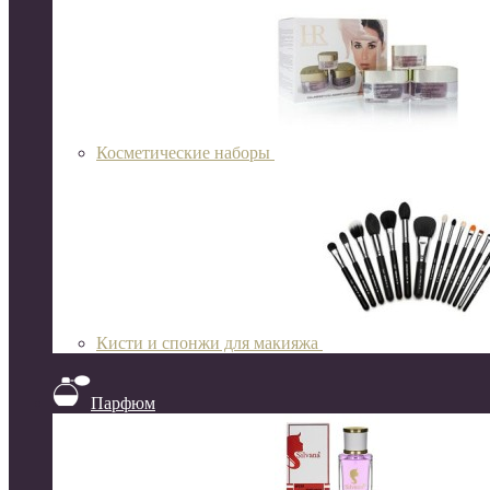
Косметические наборы
Кисти и спонжи для макияжа
Парфюм