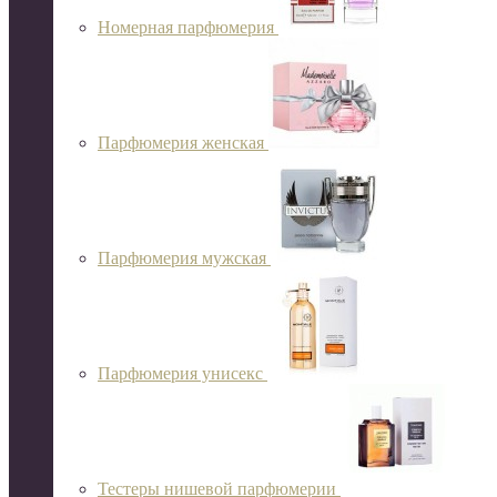
Номерная парфюмерия
Парфюмерия женская
Парфюмерия мужская
Парфюмерия унисекс
Тестеры нишевой парфюмерии