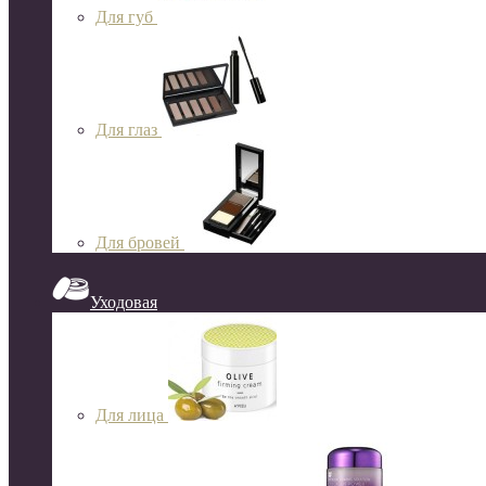
Для губ
Для глаз
Для бровей
Уходовая
Для лица