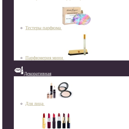
Тестеры парфюма
Парфюмерия мини
Декоративная
Для лица