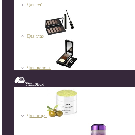
Для губ
Для глаз
Для бровей
Уходовая
Для лица