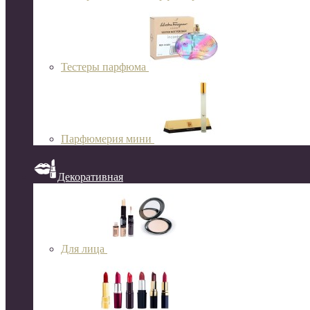
Тестеры парфюма
Парфюмерия мини
Декоративная
Для лица