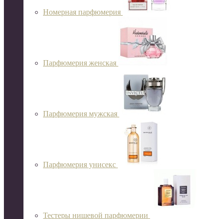
Номерная парфюмерия
Парфюмерия женская
Парфюмерия мужская
Парфюмерия унисекс
Тестеры нишевой парфюмерии