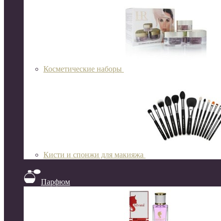
Косметические наборы
Кисти и спонжи для макияжа
Парфюм