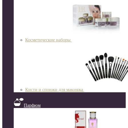
Косметические наборы
Кисти и спонжи для макияжа
Парфюм