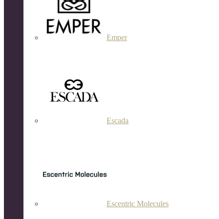
Emper
Escada
Escentric Molecules