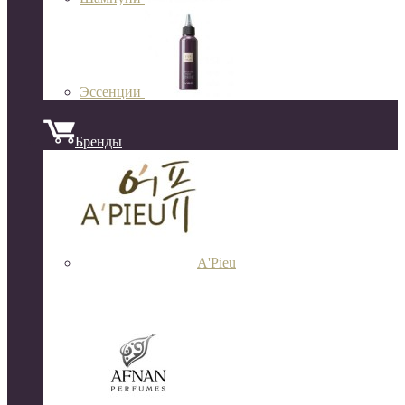
Эссенции
Бренды
A'Pieu