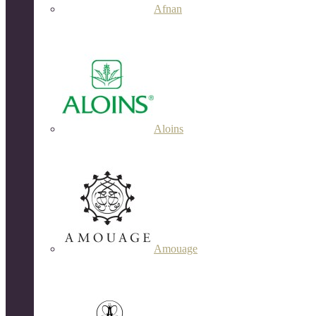
Afnan
Aloins
Amouage