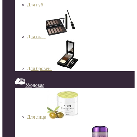
Для губ
Для глаз
Для бровей
Уходовая
Для лица