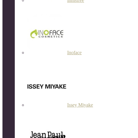
Innisfree
Inoface
Issey Miyake