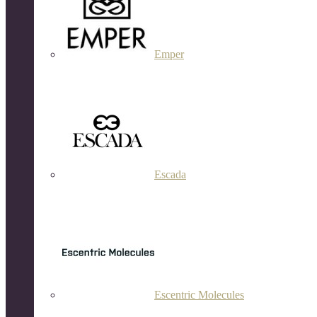
Emper
Escada
Escentric Molecules