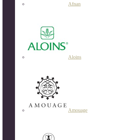
Afnan
Aloins
Amouage