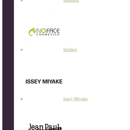
Innisfree
Inoface
Issey Miyake