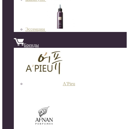
Эссенции
Бренды
A'Pieu