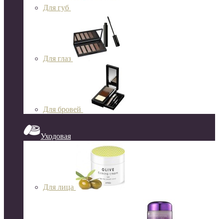
Для губ
Для глаз
Для бровей
Уходовая
Для лица