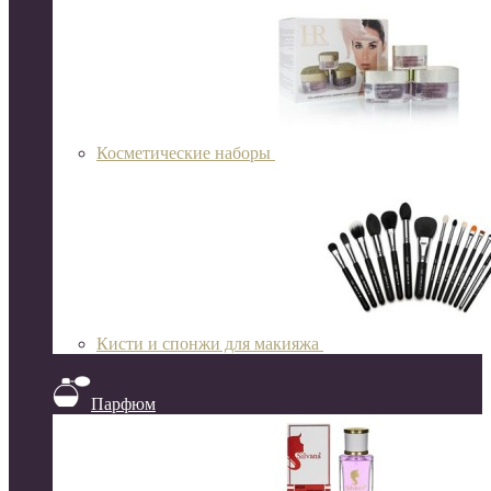
Косметические наборы
Кисти и спонжи для макияжа
Парфюм