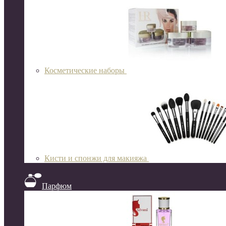
Косметические наборы
Кисти и спонжи для макияжа
Парфюм