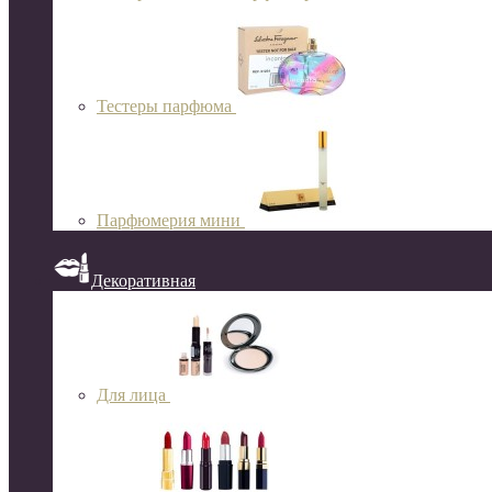
Тестеры парфюма
Парфюмерия мини
Декоративная
Для лица