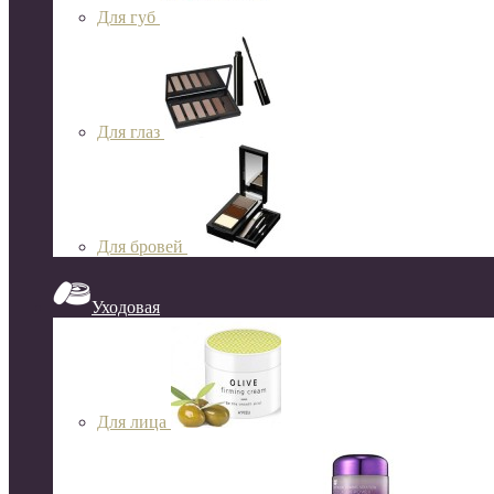
Для губ
Для глаз
Для бровей
Уходовая
Для лица