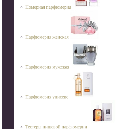
Номерная парфюмерия
Парфюмерия женская
Парфюмерия мужская
Парфюмерия унисекс
Тестеры нишевой парфюмерии