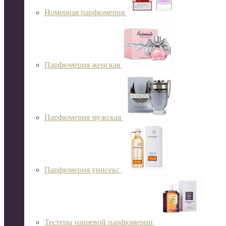
Номерная парфюмерия
Парфюмерия женская
Парфюмерия мужская
Парфюмерия унисекс
Тестеры нишевой парфюмерии