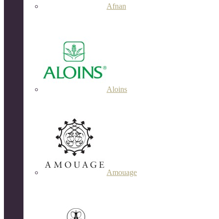
Afnan
Aloins
Amouage