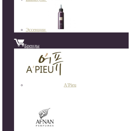
Эссенции
Бренды
A'Pieu