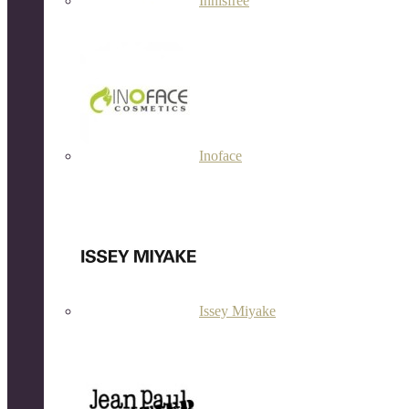
Innisfree
Inoface
Issey Miyake