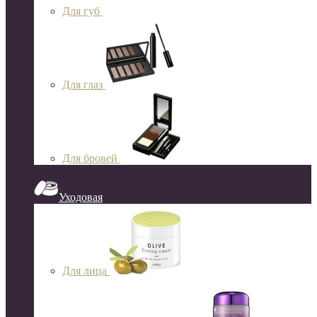
Для губ
Для глаз
Для бровей
Уходовая
Для лица