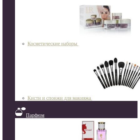
Косметические наборы
Кисти и спонжи для макияжа
Парфюм