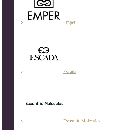
Emper
Escada
Escentric Molecules