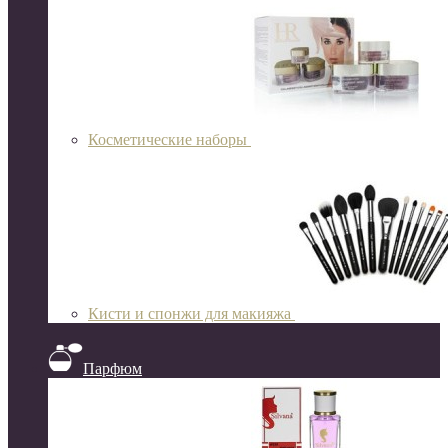
Косметические наборы
Кисти и спонжи для макияжа
Парфюм