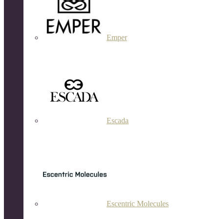
Emper
Escada
Escentric Molecules