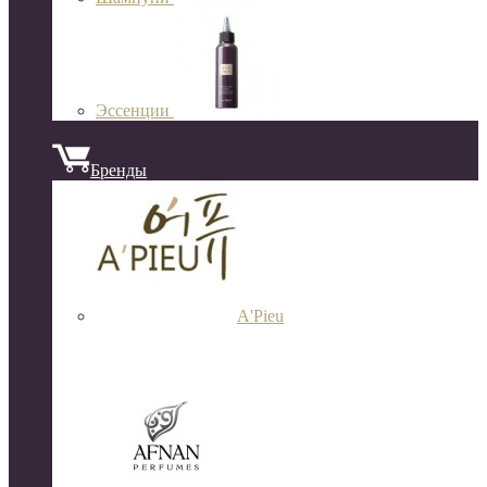
Эссенции
Бренды
A'Pieu