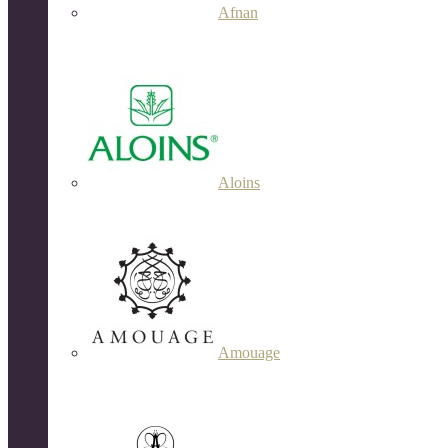
Afnan
Aloins
Amouage