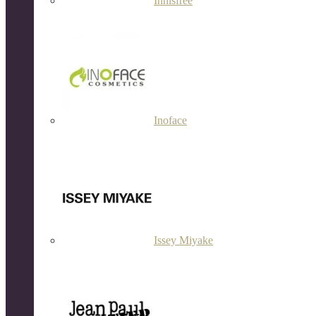
Innisfree
Inoface
Issey Miyake