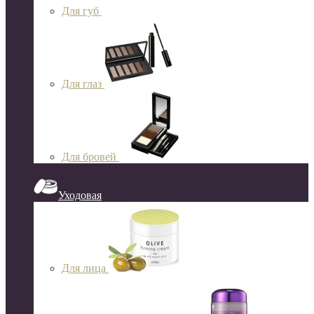
Для губ
Для глаз
Для бровей
Уходовая
Для лица