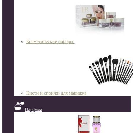
Косметические наборы
Кисти и спонжи для макияжа
Парфюм