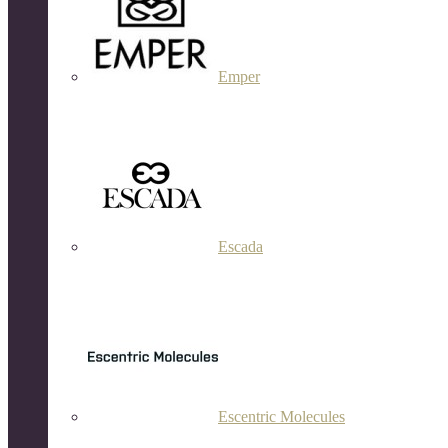
Emper
Escada
Escentric Molecules