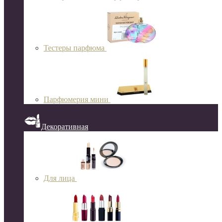
Тестеры парфюма
Парфюмерия мини
Декоративная
Для лица