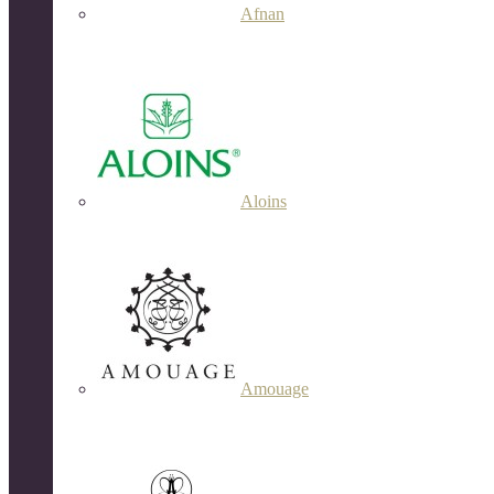
Afnan
Aloins
Amouage