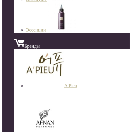
Эссенции
Бренды
A'Pieu