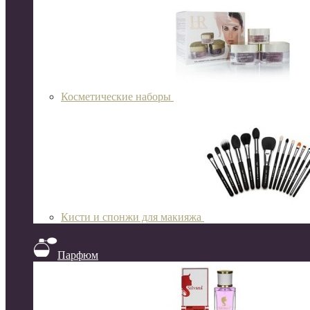
Косметические наборы
Кисти и спонжи для макияжа
Парфюм