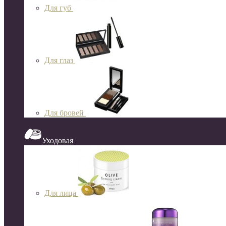
Для губ
Для глаз
Для бровей
Уходовая
Для лица