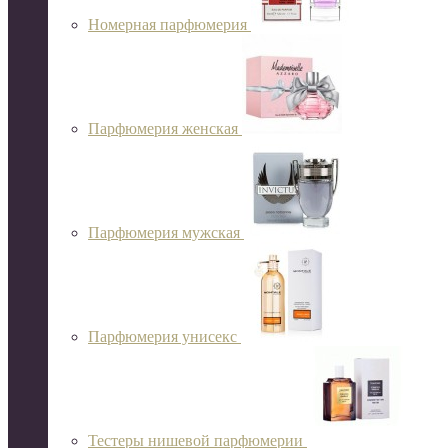
Номерная парфюмерия
Парфюмерия женская
Парфюмерия мужская
Парфюмерия унисекс
Тестеры нишевой парфюмерии