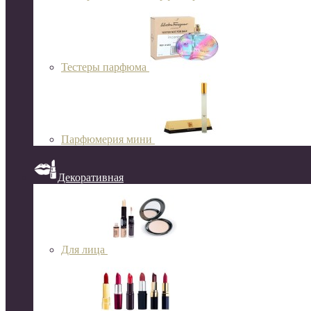
Тестеры парфюма
Парфюмерия мини
Декоративная
Для лица