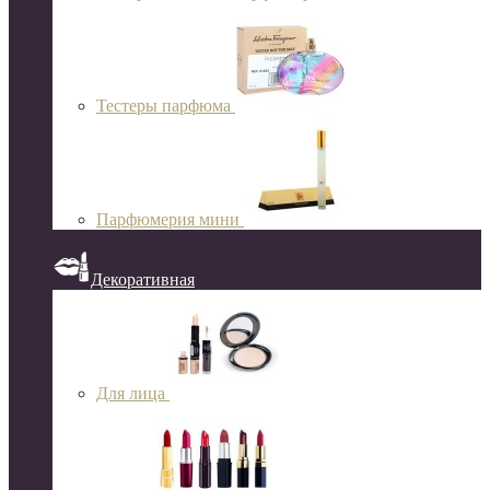
Тестеры парфюма
Парфюмерия мини
Декоративная
Для лица