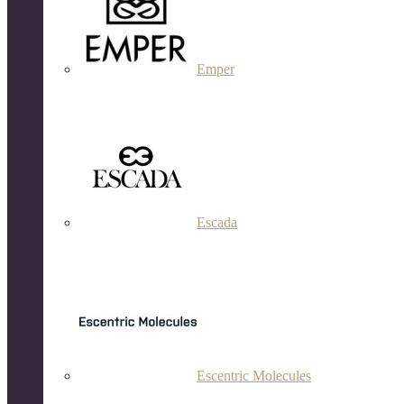
Emper
Escada
Escentric Molecules