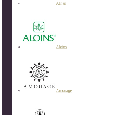
Afnan
Aloins
Amouage