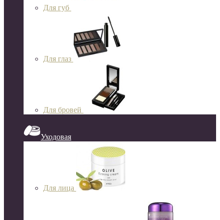
Для губ
Для глаз
Для бровей
Уходовая
Для лица