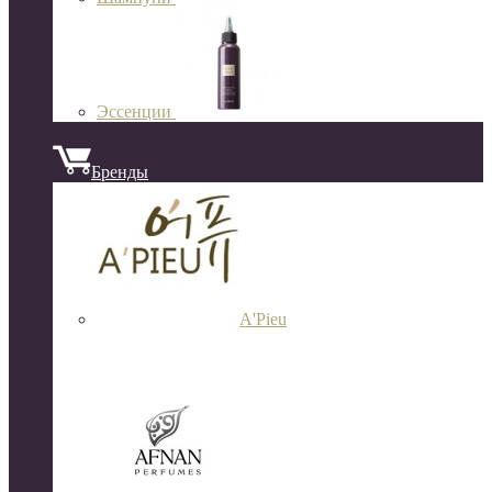
Эссенции
Бренды
A'Pieu