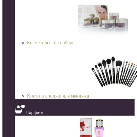
Косметические наборы
Кисти и спонжи для макияжа
Парфюм