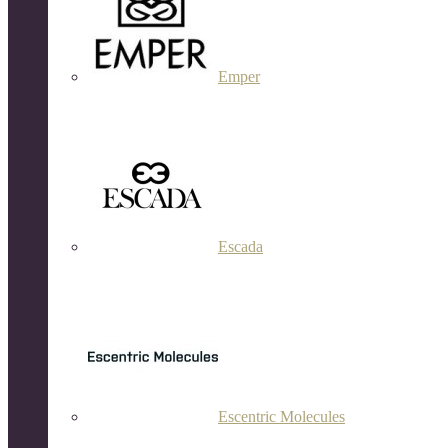
Emper
Escada
Escentric Molecules