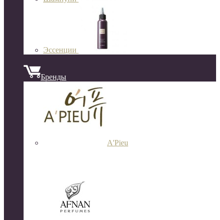
Эссенции
Бренды
A'Pieu