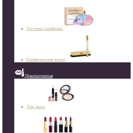
Тестеры парфюма
Парфюмерия мини
Декоративная
Для лица