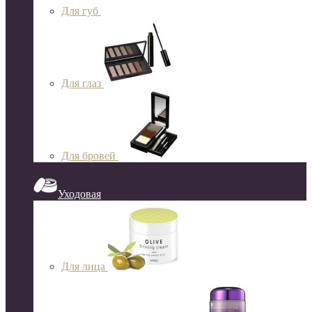
Для губ
Для глаз
Для бровей
Уходовая
Для лица