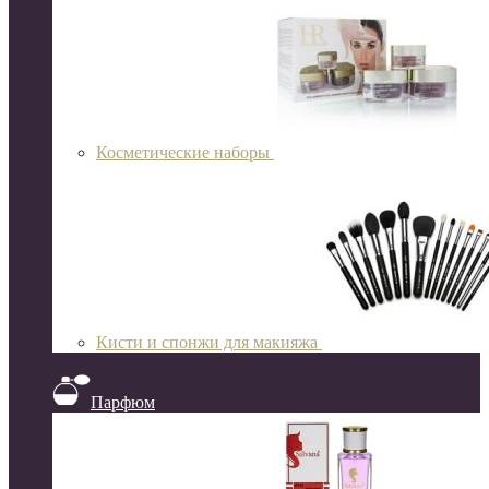
Косметические наборы
Кисти и спонжи для макияжа
Парфюм