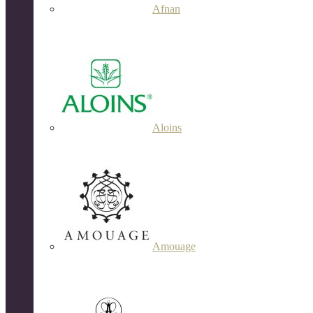
Afnan
Aloins
Amouage