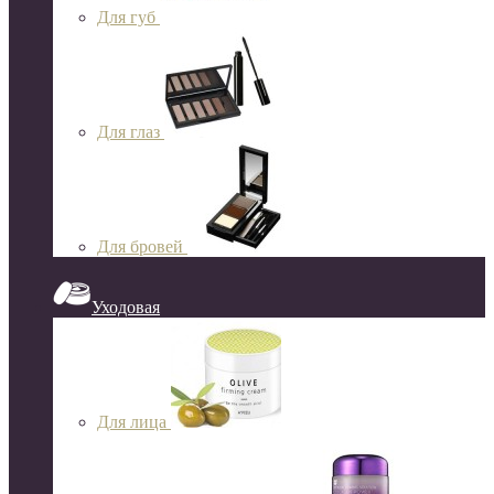
Для губ
Для глаз
Для бровей
Уходовая
Для лица