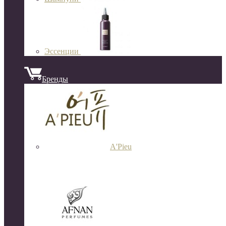
Эссенции
Бренды
A'Pieu