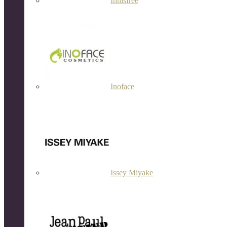
Innisfree
Inoface
Issey Miyake