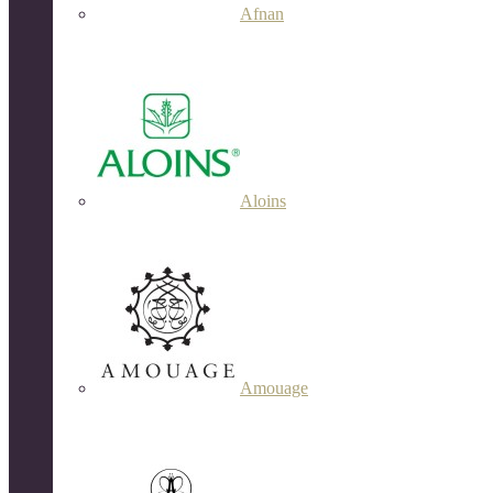
Afnan
Aloins
Amouage