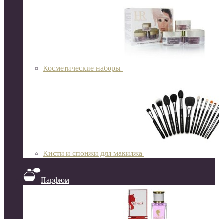
Косметические наборы
Кисти и спонжи для макияжа
Парфюм