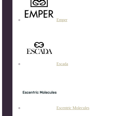
Emper
Escada
Escentric Molecules