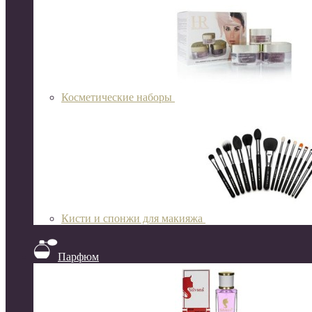
Косметические наборы
Кисти и спонжи для макияжа
Парфюм