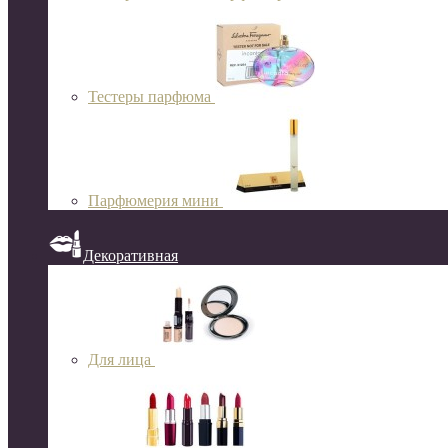
Тестеры парфюма
Парфюмерия мини
Декоративная
Для лица