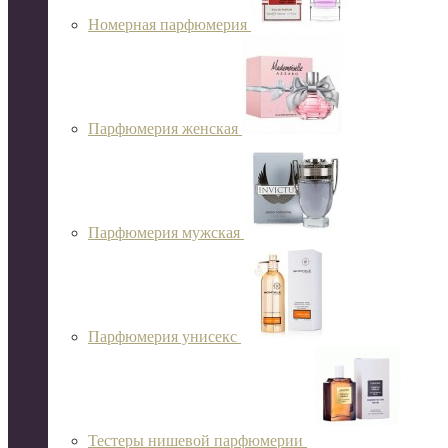
Номерная парфюмерия
Парфюмерия женская
Парфюмерия мужская
Парфюмерия унисекс
Тестеры нишевой парфюмерии