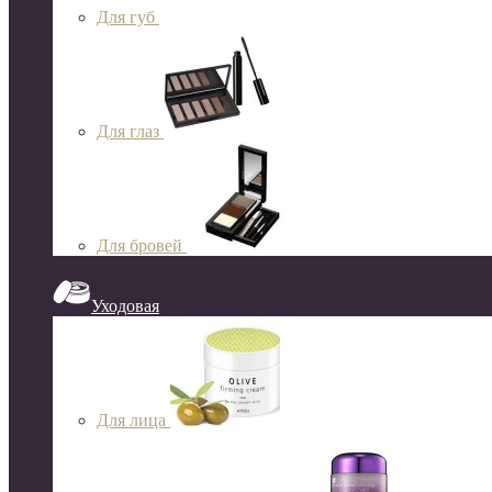
Для губ
Для глаз
Для бровей
Уходовая
Для лица