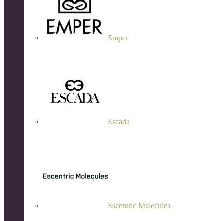
Emper
Escada
Escentric Molecules