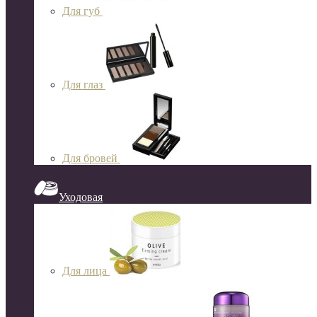
Для губ
Для глаз
Для бровей
Уходовая
Для лица