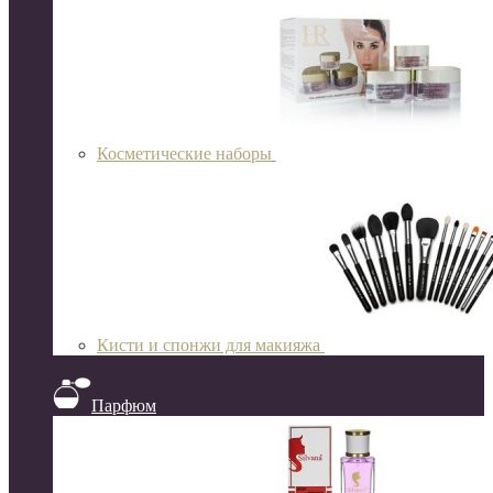
Косметические наборы
Кисти и спонжи для макияжа
Парфюм