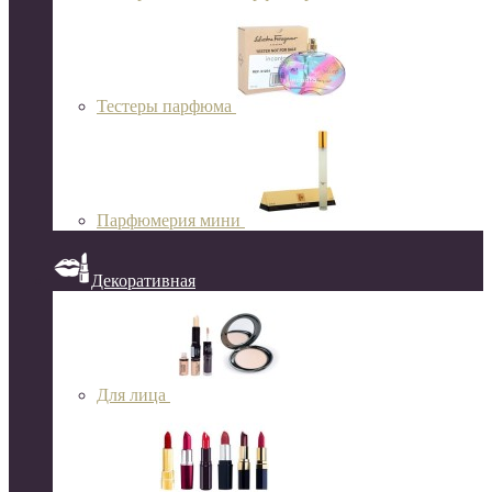
Тестеры парфюма
Парфюмерия мини
Декоративная
Для лица