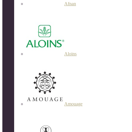
Afnan
Aloins
Amouage