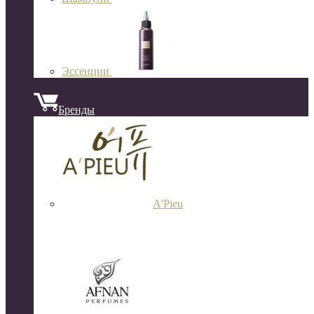
Эссенции
Бренды
A'Pieu