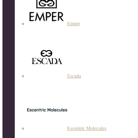
Emper
Escada
Escentric Molecules