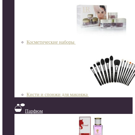
Косметические наборы
Кисти и спонжи для макияжа
Парфюм