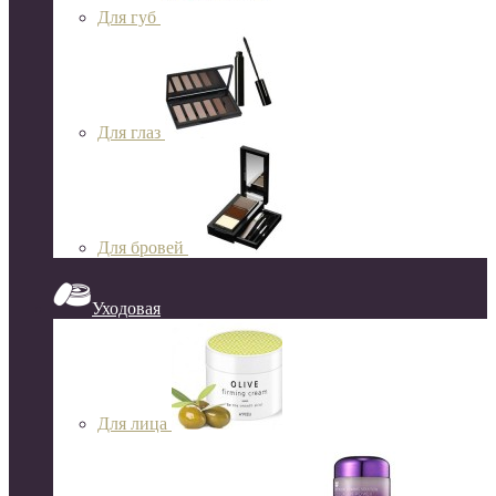
Для губ
Для глаз
Для бровей
Уходовая
Для лица