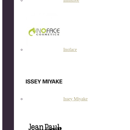
Innisfree
Inoface
Issey Miyake