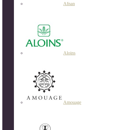
Afnan
Aloins
Amouage