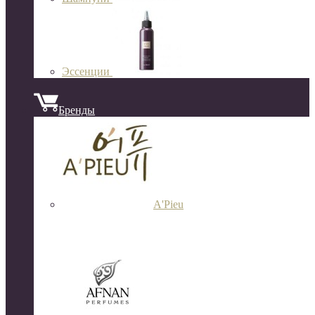
Эссенции
Бренды
A'Pieu