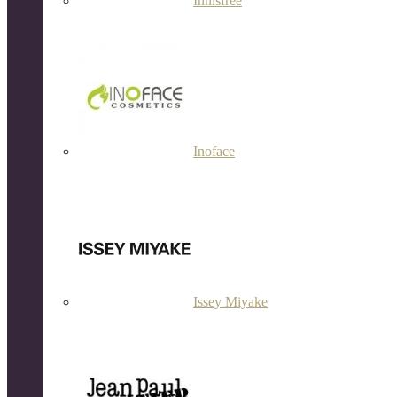
Innisfree
Inoface
Issey Miyake