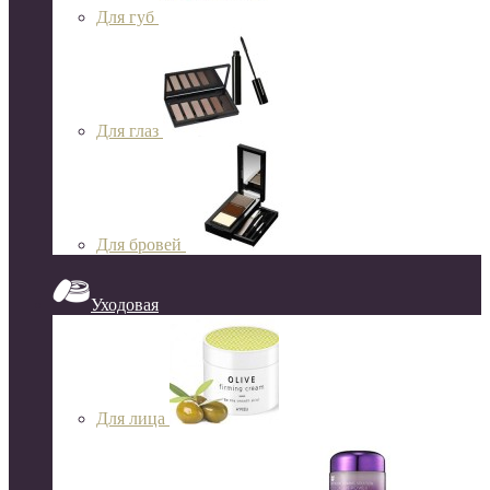
Для губ
Для глаз
Для бровей
Уходовая
Для лица