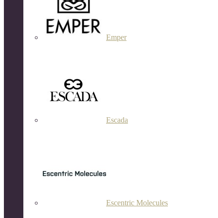
Emper
Escada
Escentric Molecules