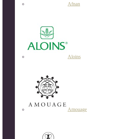
Afnan
Aloins
Amouage