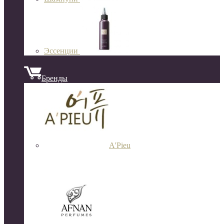
Эссенции
Бренды
A'Pieu