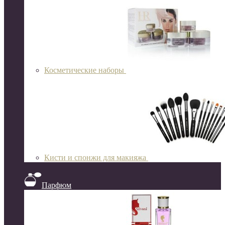
Косметические наборы
Кисти и спонжи для макияжа
Парфюм