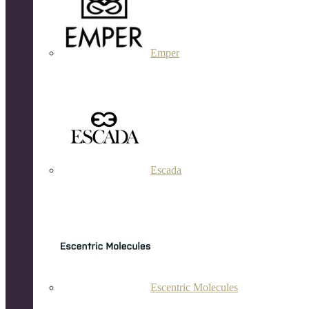
Emper
Escada
Escentric Molecules