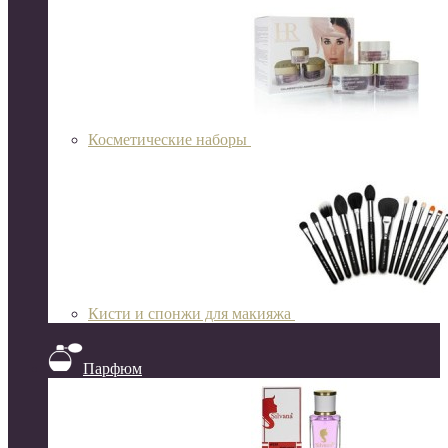
Косметические наборы
Кисти и спонжи для макияжа
Парфюм