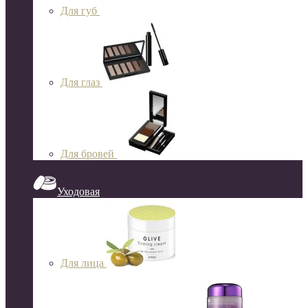
Для губ
Для глаз
Для бровей
Уходовая
Для лица