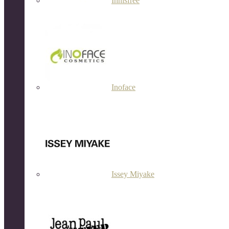
Innisfree
Inoface
Issey Miyake