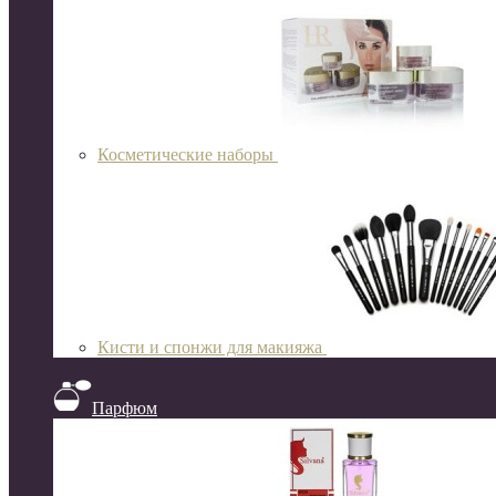
Косметические наборы
Кисти и спонжи для макияжа
Парфюм