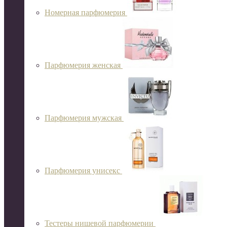
Номерная парфюмерия
Парфюмерия женская
Парфюмерия мужская
Парфюмерия унисекс
Тестеры нишевой парфюмерии