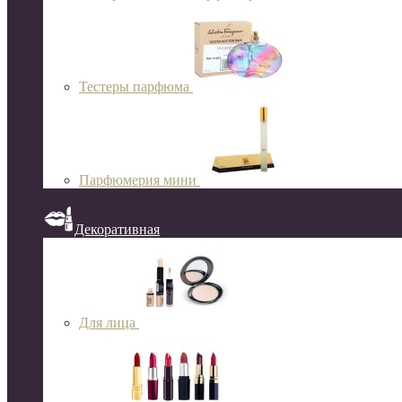
Тестеры парфюма
Парфюмерия мини
Декоративная
Для лица