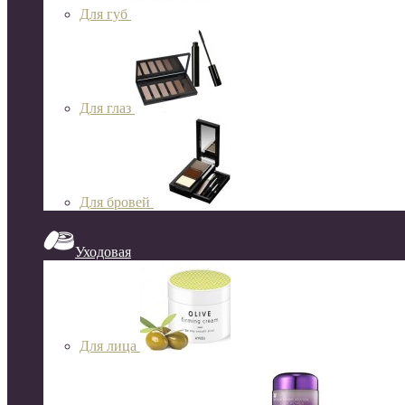
Для губ
Для глаз
Для бровей
Уходовая
Для лица