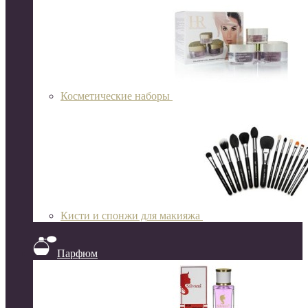
Косметические наборы
Кисти и спонжи для макияжа
Парфюм