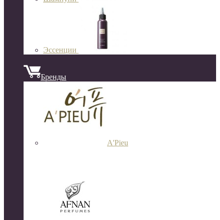
Эссенции
Бренды
A'Pieu