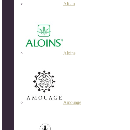
Afnan
Aloins
Amouage