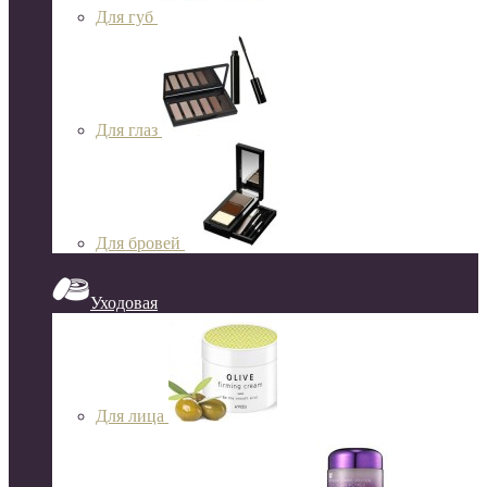
Для губ
Для глаз
Для бровей
Уходовая
Для лица