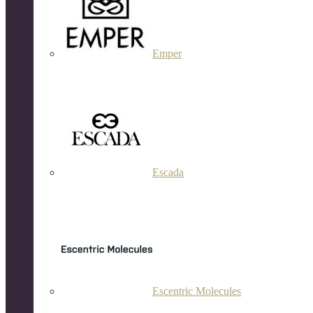
Emper
Escada
Escentric Molecules