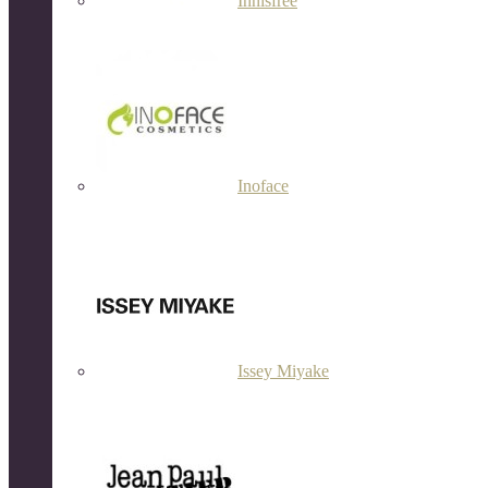
Innisfree
Inoface
Issey Miyake