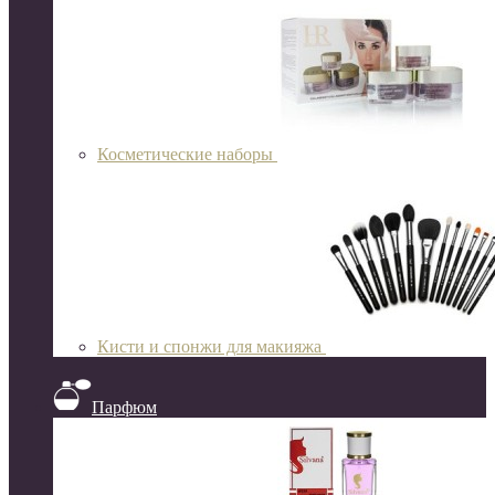
Косметические наборы
Кисти и спонжи для макияжа
Парфюм