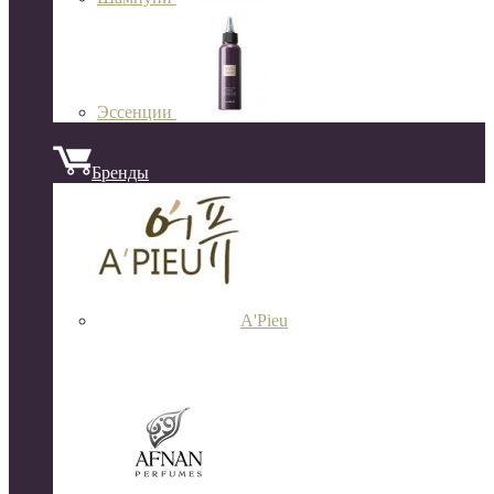
Эссенции
Бренды
A'Pieu