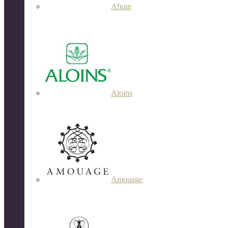
Afnan
Aloins
Amouage