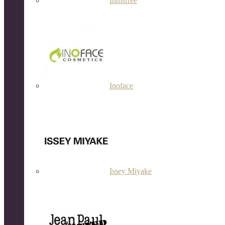
Innisfree
Inoface
Issey Miyake