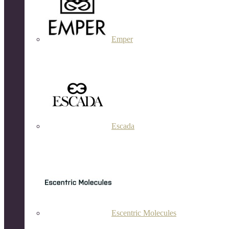
Emper
Escada
Escentric Molecules