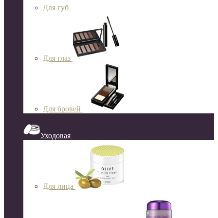
Для губ
Для глаз
Для бровей
Уходовая
Для лица