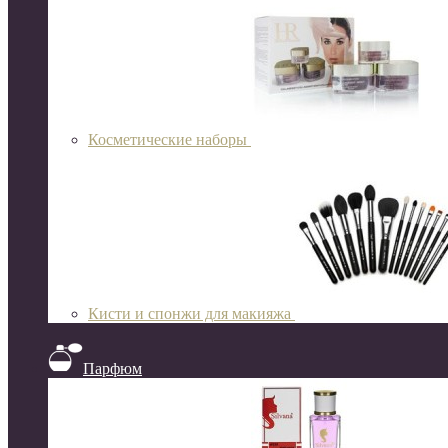
Косметические наборы
Кисти и спонжи для макияжа
Парфюм