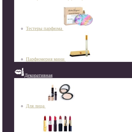
Тестеры парфюма
Парфюмерия мини
Декоративная
Для лица