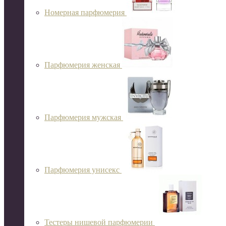
Номерная парфюмерия
Парфюмерия женская
Парфюмерия мужская
Парфюмерия унисекс
Тестеры нишевой парфюмерии