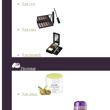
Для губ
Для глаз
Для бровей
Уходовая
Для лица