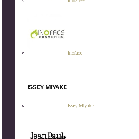
Innisfree
Inoface
Issey Miyake