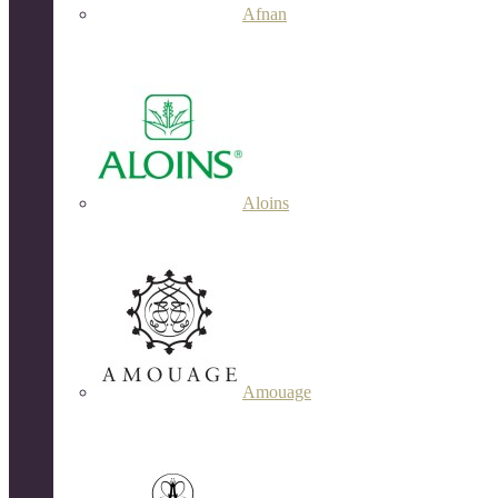
Afnan
Aloins
Amouage