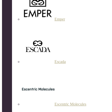
Emper
Escada
Escentric Molecules