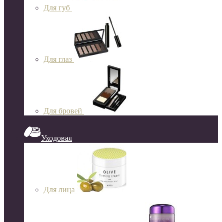
Для губ
Для глаз
Для бровей
Уходовая
Для лица