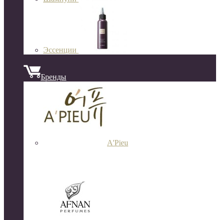
Эссенции
Бренды
A'Pieu