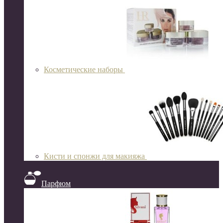
Косметические наборы
Кисти и спонжи для макияжа
Парфюм